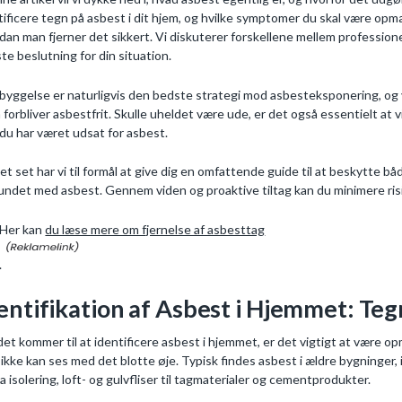
tificere tegn på asbest i dit hjem, og hvilke symptomer du skal være opmær
dan man fjerner det sikkert. Vi diskuterer forskellene mellem profession
te beslutning for din situation.
byggelse er naturligvis den bedste strategi mod asbesteksponering, og vi vi
 forbliver asbestfrit. Skulle uheldet være ude, er det også essentielt at
 du har været udsat for asbest.
et set har vi til formål at give dig en omfattende guide til at beskytte b
undet med asbest. Gennem viden og proaktive tiltag kan du minimere risik
Her kan
du læse mere om fjernelse af asbesttag
.
entifikation af Asbest i Hjemmet: T
det kommer til at identificere asbest i hjemmet, er det vigtigt at være 
 ikke kan ses med det blotte øje. Typisk findes asbest i ældre bygninger,
fra isolering, loft- og gulvfliser til tagmaterialer og cementprodukter.