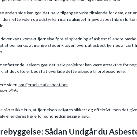
en anden side kan gør-det-selv-tilgangen virke tiltalende for dem, der ø
 den rette viden og udstyr kan man utilsigtet frigive asbestfibre i lufte
ie.
dover kan ukorrekt fjernelse føre til spredning af asbest til andre områ
igt at bemærke, at mange steder kræver loven, at asbest fjernes af certif
r.
enfattende, selvom gør-det-selv-projekter kan være attraktive for nogl
isk, at det ofte er bedst at overlade dette arbejde til professionelle.
ere viden
om fjernelse af asbest her
e sikrer ikke kun, at fjernelsen udføres sikkert og effektivt, men det giv
selv eller deres kære for sundhedsmæssige risici.
rebyggelse: Sådan Undgår du Asbest