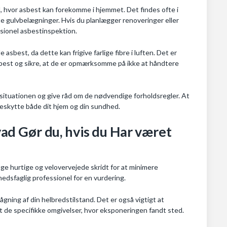
l, hvor asbest kan forekomme i hjemmet. Det findes ofte i
lte gulvbelægninger. Hvis du planlægger renoveringer eller
ssionel asbestinspektion.
asbest, da dette kan frigive farlige fibre i luften. Det er
best og sikre, at de er opmærksomme på ikke at håndtere
re situationen og give råd om de nødvendige forholdsregler. At
beskytte både dit hjem og din sundhed.
d Gør du, hvis du Har været
tage hurtige og velovervejede skridt for at minimere
edsfaglig professionel for en vurdering.
ågning af din helbredstilstand. Det er også vigtigt at
 de specifikke omgivelser, hvor eksponeringen fandt sted.