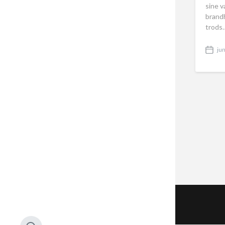
sine 
brand
trods
jun
P
o
s
t
d
a
t
e