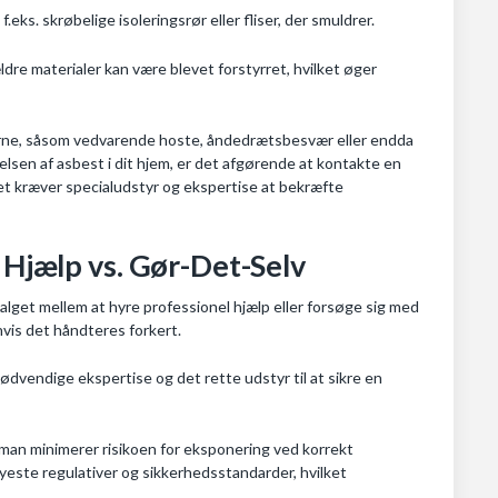
ks. skrøbelige isoleringsrør eller fliser, der smuldrer.
re materialer kan være blevet forstyrret, hvilket øger
rne, såsom vedvarende hoste, åndedrætsbesvær eller endda
lsen af asbest i dit hjem, er det afgørende at kontakte en
et kræver specialudstyr og ekspertise at bekræfte
l Hjælp vs. Gør-Det-Selv
valget mellem at hyre professionel hjælp eller forsøge sig med
 hvis det håndteres forkert.
nødvendige ekspertise og det rette udstyr til at sikre en
n man minimerer risikoen for eksponering ved korrekt
yeste regulativer og sikkerhedsstandarder, hvilket