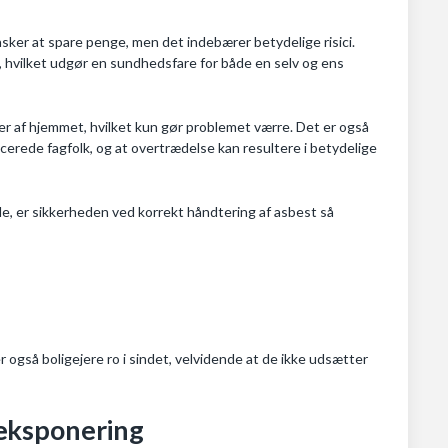
nsker at spare penge, men det indebærer betydelige risici.
n, hvilket udgør en sundhedsfare for både en selv og ens
der af hjemmet, hvilket kun gør problemet værre. Det er også
icerede fagfolk, og at overtrædelse kan resultere i betydelige
e, er sikkerheden ved korrekt håndtering af asbest så
er også boligejere ro i sindet, velvidende at de ikke udsætter
eksponering