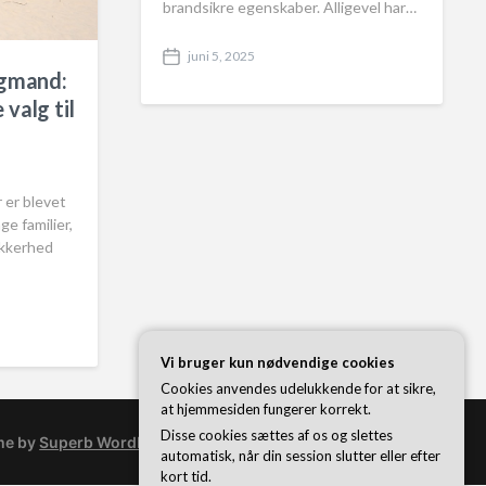
brandsikre egenskaber. Alligevel har…
juni 5, 2025
P
agmand:
o
valg til
s
t
d
a
t
 er blevet
e
e familier,
ikkerhed
Vi bruger kun nødvendige cookies
Cookies anvendes udelukkende for at sikre,
at hjemmesiden fungerer korrekt.
Disse cookies sættes af os og slettes
me by
Superb WordPress Themes
automatisk, når din session slutter eller efter
kort tid.