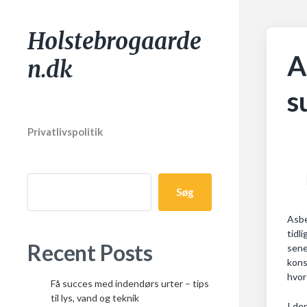
Holstebrogaarde
A
n.dk
s
Privatlivspolitik
Søg
Asbe
tidl
Recent Posts
sene
kons
hvor
Få succes med indendørs urter – tips
til lys, vand og teknik
I de