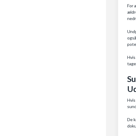
For 
ældr
nedr
Undg
også
pote
Hvis
tage
Su
Ud
Hvis
sund
De k
doku