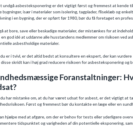
at undgå asbesteksponering er det vigtigt først og fremmest at kende ti
e bygninger, især i materialer som isolering, tagplader, fliseklæb og enke
ivning i en bygning, der er opført før 1980, bør du få foretaget en profe
å at bore, save eller beskadige materialer, der mistænkes for at indeholde 
 en god idé at uddanne alle husstandens medlemmer om risikoen ved as
ntielle asbestholdige materialer.
 du er i tvivl, er det altid bedst at konsultere en ekspert, der kan vurde
 disse skridt kan i høj grad reducere risikoen for asbesteksponering og 
ndhedsmæssige Foranstaltninger: Hva
sat?
 du har mistanke om, at du har været udsat for asbest, er det vigtigt at 
hedsrisikoen. Først og fremmest bør du kontakte en læge eller en sundh
an hjælpe med at afgøre, om der er behov for tests eller yderligere overv
mentere tidspunktet og varigheden af din potentielle eksponering, samt