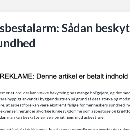
sbestalarm: Sådan beskytt
undhed
st er et ord, der kan vække bekymring hos mange boligejere, og det me
igere hyppigt anvendt i byggeindustrien på grund af dets styrke og mo
re, at asbestfibre kan være ekstremt farlige for menneskers sundhed, 
ekvenser, herunder alvorlige lungesygdomme som asbestose og kræftfor
dan man kan beskytte sig selv og sit hjem mod asbestfare.
nne artikel vil vi dykke ned i, hvad asbest egentlig er, og hvorfor det udgø