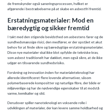
de fremskynder også saneringsprocessen, hvilket er
afgørende i bestræbelserne på at skabe en asbestfri fremtid.
Erstatningsmaterialer: Mod en
bæredygtig og sikker fremtid
I takt med den stigende bevidsthed om asbestens farer og de
sundhedsmæssige risici, den medfører, er der opstået et akut
behov for at finde sikre og bæredygtige erstatningsmaterialer.
Disse nye materialer skal ikke blot opfylde de tekniske krav,
som asbest traditionelt har dækket, men også sikre, at de ikke
udgør en tilsvarende sundhedsrisiko.
Forskning og innovation inden for materialeteknologi har
allerede identificeret flere lovende alternativer, såsom
polymerbaserede kompositter og naturlige fibre, der både er
miljøvenlige og har de nødvendige egenskaber til at modstå
varme, kemikalier og slid.
Derudover spiller nanoteknologi en voksende rolle i
udviklingen af materialer, der kan levere samme holdbarhed og