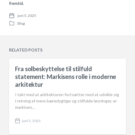
fremtid.
juni 5, 2025
P
Blog
o
P
s
o
t
s
d
t
a
e
RELATED POSTS
t
d
e
i
n
Fra solbeskyttelse til stilfuld
statement: Markisens rolle i moderne
arkitektur
I takt med at arkitekturen fortsætter med at udvikle sig
i retning af mere bæredygtige og stilfulde løsninger, er
markisen…
juni 5, 2025
P
o
s