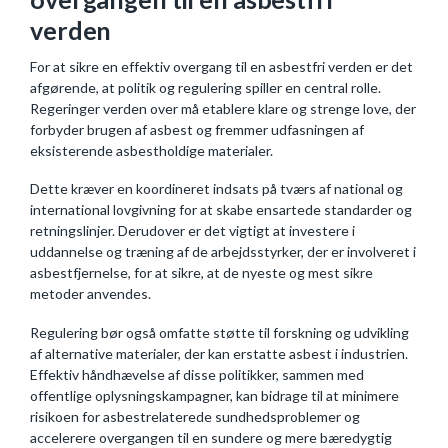
verden
For at sikre en effektiv overgang til en asbestfri verden er det
afgørende, at politik og regulering spiller en central rolle.
Regeringer verden over må etablere klare og strenge love, der
forbyder brugen af asbest og fremmer udfasningen af
eksisterende asbestholdige materialer.
Dette kræver en koordineret indsats på tværs af national og
international lovgivning for at skabe ensartede standarder og
retningslinjer. Derudover er det vigtigt at investere i
uddannelse og træning af de arbejdsstyrker, der er involveret i
asbestfjernelse, for at sikre, at de nyeste og mest sikre
metoder anvendes.
Regulering bør også omfatte støtte til forskning og udvikling
af alternative materialer, der kan erstatte asbest i industrien.
Effektiv håndhævelse af disse politikker, sammen med
offentlige oplysningskampagner, kan bidrage til at minimere
risikoen for asbestrelaterede sundhedsproblemer og
accelerere overgangen til en sundere og mere bæredygtig