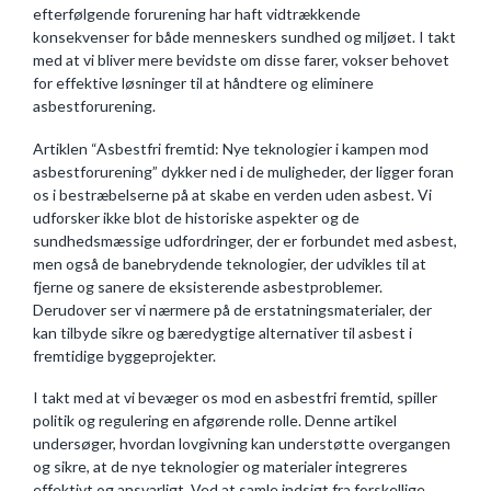
efterfølgende forurening har haft vidtrækkende
konsekvenser for både menneskers sundhed og miljøet. I takt
med at vi bliver mere bevidste om disse farer, vokser behovet
for effektive løsninger til at håndtere og eliminere
asbestforurening.
Artiklen “Asbestfri fremtid: Nye teknologier i kampen mod
asbestforurening” dykker ned i de muligheder, der ligger foran
os i bestræbelserne på at skabe en verden uden asbest. Vi
udforsker ikke blot de historiske aspekter og de
sundhedsmæssige udfordringer, der er forbundet med asbest,
men også de banebrydende teknologier, der udvikles til at
fjerne og sanere de eksisterende asbestproblemer.
Derudover ser vi nærmere på de erstatningsmaterialer, der
kan tilbyde sikre og bæredygtige alternativer til asbest i
fremtidige byggeprojekter.
I takt med at vi bevæger os mod en asbestfri fremtid, spiller
politik og regulering en afgørende rolle. Denne artikel
undersøger, hvordan lovgivning kan understøtte overgangen
og sikre, at de nye teknologier og materialer integreres
effektivt og ansvarligt. Ved at samle indsigt fra forskellige