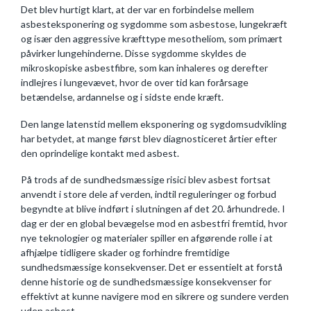
Det blev hurtigt klart, at der var en forbindelse mellem
asbesteksponering og sygdomme som asbestose, lungekræft
og især den aggressive kræfttype mesotheliom, som primært
påvirker lungehinderne. Disse sygdomme skyldes de
mikroskopiske asbestfibre, som kan inhaleres og derefter
indlejres i lungevævet, hvor de over tid kan forårsage
betændelse, ardannelse og i sidste ende kræft.
Den lange latenstid mellem eksponering og sygdomsudvikling
har betydet, at mange først blev diagnosticeret årtier efter
den oprindelige kontakt med asbest.
På trods af de sundhedsmæssige risici blev asbest fortsat
anvendt i store dele af verden, indtil reguleringer og forbud
begyndte at blive indført i slutningen af det 20. århundrede. I
dag er der en global bevægelse mod en asbestfri fremtid, hvor
nye teknologier og materialer spiller en afgørende rolle i at
afhjælpe tidligere skader og forhindre fremtidige
sundhedsmæssige konsekvenser. Det er essentielt at forstå
denne historie og de sundhedsmæssige konsekvenser for
effektivt at kunne navigere mod en sikrere og sundere verden
uden asbest.