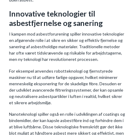
Innovative teknologier til
asbestfjernelse og sanering
I kampen mod asbestforurening spiller innovative teknologier
en afgørende rolle i at sikre en sikker og effektiv fjernelse og
sanering af asbestholdige materialer. Traditionelle metoder
har ofte været tidskrævende og risikable for arbejdstagerne,
men ny teknologi har revolutioneret processen.
For eksempel anvendes robotteknologi og fjernstyrede
maskiner nu til at udføre farlige opgaver, hvilket minimerer
menneskelig eksponering for de skadelige fibre. Desuden er
der udviklet avancerede filtreringssystemer, der kan opsamle
og neutralisere asbestpartikler i luften i realtid, hvilket sikrer
et sikrere arbejdsmiljø.
Nanoteknologi spiller også en rolle i udviklingen af coatings og
bindemidler, der kan kapsle asbestfibre ind og forhindre dem i
at blive luftbårne. Disse teknologiske fremskridt gør det ikke
blot muligt at håndtere asbest mere sikkert og effektivt, men