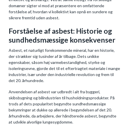
domæner sigter vi mod at præsentere en omfattende
forståelse af, hvordan vi kollektivt kan opnå en sundere og
sikrere fremtid uden asbest.
Forståelse af asbest: Historie og
sundhedsmæssige konsekvenser
Asbest, et naturligt forekommende mineral, har en historie,
der strækker sig tusinder af år tilbage. Dets unikke
egenskaber, såsom høj varmebestandighed, styrke og
isoleringsevne, gjorde det til et eftertragtet materiale i mange
industrier, især under den industrielle revolution og frem til
det 20. århundrede.
Anvendelsen af asbest var udbredt i alt fra byggeri,
skibsbygning og bilindustrien til husholdningsprodukter. På
trods af dets popularitet begyndte sundhedsmæssige
bekymringer at dukke op allerede i begyndelsen af det 20.
århundrede, da arbejdere, der håndterede asbest, begyndte
at udvikle alvorlige lungesygdomme.