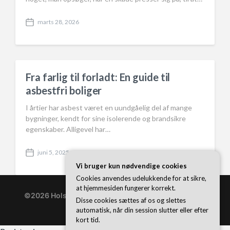
marts 28, 2026
P
o
s
t
d
a
Fra farlig til forladt: En guide til
t
asbestfri boliger
e
I årtier har asbest været en uundgåelig del af mange
bygninger, kendt for sine isolerende og brandsikre
egenskaber. Alligevel har…
juni 5, 2025
P
Vi bruger kun nødvendige cookies
o
s
Cookies anvendes udelukkende for at sikre,
t
at hjemmesiden fungerer korrekt.
d
©2026 Holstebrogaarden.dk
| WordPress Theme by
Disse cookies sættes af os og slettes
a
Superb WordPress Themes
automatisk, når din session slutter eller efter
t
kort tid.
e