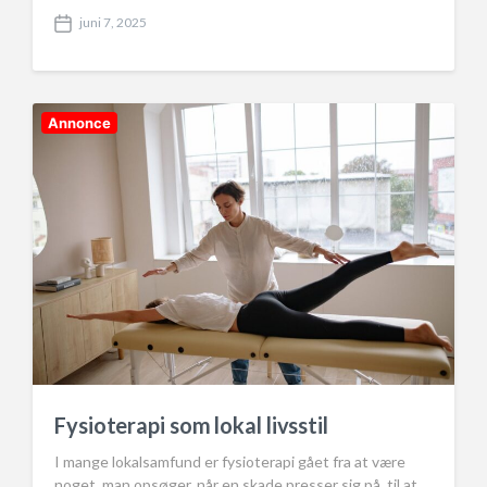
juni 7, 2025
P
o
s
t
d
Annonce
a
t
e
Fysioterapi som lokal livsstil
I mange lokalsamfund er fysioterapi gået fra at være
noget, man opsøger, når en skade presser sig på, til at…