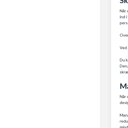
Sk
Når 
ind 
perso
Over
Ved 
Du k
Deru
skræ
Ma
Når 
desi
Mang
redu
mind