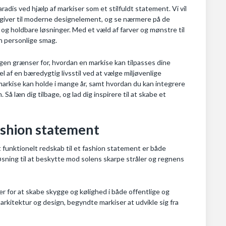
radis ved hjælp af markiser som et stilfuldt statement. Vi vil
gegiver til moderne designelement, og se nærmere på de
 og holdbare løsninger. Med et væld af farver og mønstre til
in personlige smag.
gen grænser for, hvordan en markise kan tilpasses dine
l af en bæredygtig livsstil ved at vælge miljøvenlige
in markise kan holde i mange år, samt hvordan du kan integrere
å læn dig tilbage, og lad dig inspirere til at skabe et
fashion statement
t funktionelt redskab til et fashion statement er både
øsning til at beskytte mod solens skarpe stråler og regnens
 for at skabe skygge og kølighed i både offentlige og
i arkitektur og design, begyndte markiser at udvikle sig fra