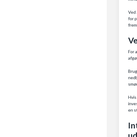
Ved 
for 
frem
Ve
For 
afgø
Brug
nedb
smør
Hvis
inve
en st
In
u