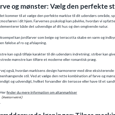
rve og mønster: Vælg den perfekte stil
det kommer til at vælge den perfekte markise til dit udendørs område, spi
tmosfæren i dit hjem. Farvernes psykologi kan påvirke, hvordan vi opfatter
lementerer både det udvendige af dit hus og den omgivende natur.
eksempel kan jordfarver som beige og terracotta skabe en varm og indb
 en følelse af ro og afslapning.
tre kan også tilføje karakter til din udendørs indretning; striber kan gi
strede mønstre kan tilføre et moderne eller romantisk præg.
vej også, hvordan markisens design harmonerer med dine eksisterende 
enhængende stil. Ved at vælge den rette kombination af farve og mønst
endigt og udvendigt, hvilket forvandler din terrasse eller have til et san
Her
finder du mere information om altanmarkiser
.