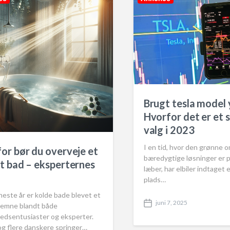
i
n
Brugt tesla model 
Hvorfor det er et 
valg i 2023
I en tid, hvor den grønne o
or bør du overveje et
bæredygtige løsninger er p
t bad – eksperternes
læber, har elbiler indtaget 
plads…
este år er kolde bade blevet et
juni 7, 2025
 emne blandt både
P
edsentusiaster og eksperter.
o
s
og flere danskere springer…