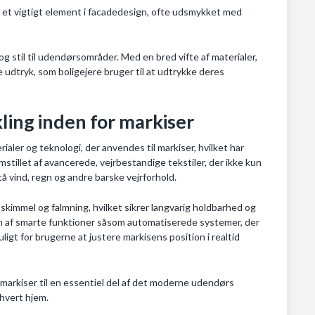
 et vigtigt element i facadedesign, ofte udsmykket med
g stil til udendørsområder. Med en bred vifte af materialer,
e udtryk, som boligejere bruger til at udtrykke deres
kling inden for markiser
aler og teknologi, der anvendes til markiser, hvilket har
stillet af avancerede, vejrbestandige tekstiler, der ikke kun
å vind, regn og andre barske vejrforhold.
skimmel og falmning, hvilket sikrer langvarig holdbarhed og
ion af smarte funktioner såsom automatiserede systemer, der
gt for brugerne at justere markisens position i realtid
 markiser til en essentiel del af det moderne udendørs
thvert hjem.