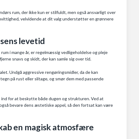
dørs rum, der ikke kun er stilfuldt, men også ansvarligt over
vittighed, velvidende at dit valg understøtter en grønnere
sens levetid
rs rum i mange år, er regelmæssig vedligeholdelse og pleje
rne snavs og skidt, der kan samle sig over tid.
alet. Undgå aggressive rengøringsmidler, da de kan
 tegn på rust eller slitage, og smør dem med passende
es ind for at beskytte både dugen og strukturen. Ved at
n også bevare dens æstetiske appel, så den fortsat kan være
 Skab en magisk atmosfære