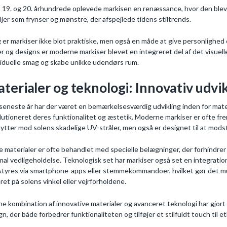
t 19. og 20. århundrede oplevede markisen en renæssance, hvor den blev
ljer som frynser og mønstre, der afspejlede tidens stiltrends.
g er markiser ikke blot praktiske, men også en måde at give personlighed o
er og designs er moderne markiser blevet en integreret del af det visuell
viduelle smag og skabe unikke udendørs rum.
terialer og teknologi: Innovativ udvi
 seneste år har der været en bemærkelsesværdig udvikling inden for materi
lutioneret deres funktionalitet og æstetik. Moderne markiser er ofte frem
ytter mod solens skadelige UV-stråler, men også er designet til at modst
e materialer er ofte behandlet med specielle belægninger, der forhindrer 
mal vedligeholdelse. Teknologisk set har markiser også set en integrat
styres via smartphone-apps eller stemmekommandoer, hvilket gør det muli
ret på solens vinkel eller vejrforholdene.
e kombination af innovative materialer og avanceret teknologi har gjort
gn, der både forbedrer funktionaliteten og tilføjer et stilfuldt touch til e