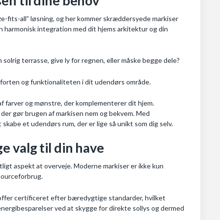
en til dine behov
ze-fits-all” løsning, og her kommer skræddersyede markiser
 en harmonisk integration med dit hjems arkitektur og din
n solrig terrasse, give ly for regnen, eller måske begge dele?
forten og funktionaliteten i dit udendørs område.
al af farver og mønstre, der komplementerer dit hjem.
, der gør brugen af markisen nem og bekvem. Med
skabe et udendørs rum, der er lige så unikt som dig selv.
 valg til din have
tligt aspekt at overveje. Moderne markiser er ikke kun
sourceforbrug.
ffer certificeret efter bæredygtige standarder, hvilket
energibesparelser ved at skygge for direkte sollys og dermed