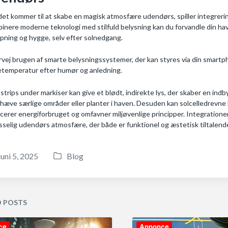
det kommer til at skabe en magisk atmosfære udendørs, spiller integrerin
inere moderne teknologi med stilfuld belysning kan du forvandle din have el
apning og hygge, selv efter solnedgang.
vej brugen af smarte belysningssystemer, der kan styres via din smartph
etemperatur efter humør og anledning.
strips under markiser kan give et blødt, indirekte lys, der skaber en in
hæve særlige områder eller planter i haven. Desuden kan solcelledrevne 
cerer energiforbruget og omfavner miljøvenlige principper. Integrationen
asselig udendørs atmosfære, der både er funktionel og æstetisk tiltalend
juni 5, 2025
Blog
P
o
s
t
D POSTS
e
d
ce
Annonce