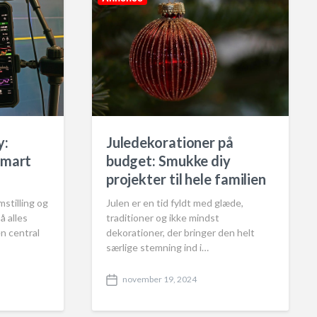
y:
Juledekorationer på
smart
budget: Smukke diy
projekter til hele familien
mstilling og
Julen er en tid fyldt med glæde,
å alles
traditioner og ikke mindst
en central
dekorationer, der bringer den helt
særlige stemning ind i…
november 19, 2024
P
o
s