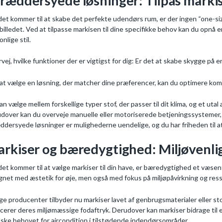
ræddersyede løsninger: Tilpas markis
det kommer til at skabe det perfekte udendørs rum, er der ingen “one-si
i billedet. Ved at tilpasse markisen til dine specifikke behov kan du opnå
nlige stil.
vej, hvilke funktioner der er vigtigst for dig: Er det at skabe skygge på e
at vælge en løsning, der matcher dine præferencer, kan du optimere kom
an vælge mellem forskellige typer stof, der passer til dit klima, og et ut
dover kan du overveje manuelle eller motoriserede betjeningssystemer
ddersyede løsninger er mulighederne uendelige, og du har friheden til at 
rkiser og bæredygtighed: Miljøvenlige
det kommer til at vælge markiser til din have, er bæredygtighed et væsen
gnet med æstetik for øje, men også med fokus på miljøpåvirkning og res
e producenter tilbyder nu markiser lavet af genbrugsmaterialer eller sto
cerer deres miljømæssige fodaftryk. Derudover kan markiser bidrage til 
ske behovet for aircondition i tilstødende indendørsområder.