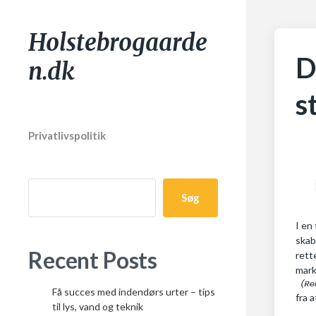
Holstebrogaarde
D
n.dk
s
Privatlivspolitik
Søg
I en
skab
Recent Posts
rett
mark
Få succes med indendørs urter – tips
fra 
til lys, vand og teknik