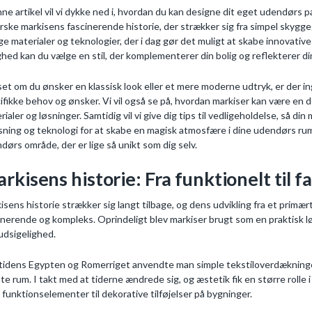
nne artikel vil vi dykke ned i, hvordan du kan designe dit eget udendørs pa
rske markisens fascinerende historie, der strækker sig fra simpel skyg
e materialer og teknologier, der i dag gør det muligt at skabe innovative
ghed kan du vælge en stil, der komplementerer din bolig og reflekterer d
et om du ønsker en klassisk look eller et mere moderne udtryk, er der in
ifikke behov og ønsker. Vi vil også se på, hvordan markiser kan være en de
rialer og løsninger. Samtidig vil vi give dig tips til vedligeholdelse, så d
sning og teknologi for at skabe en magisk atmosfære i dine udendørs rum. S
dørs område, der er lige så unikt som dig selv.
rkisens historie: Fra funktionelt til 
isens historie strækker sig langt tilbage, og dens udvikling fra et primær
inerende og kompleks. Oprindeligt blev markiser brugt som en praktisk l
udsigelighed.
dtidens Egypten og Romerriget anvendte man simple tekstiloverdækninger
ate rum. I takt med at tiderne ændrede sig, og æstetik fik en større rolle 
 funktionselementer til dekorative tilføjelser på bygninger.