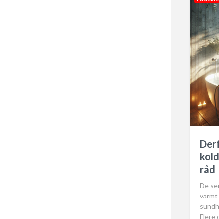
t
e
Derf
kold
råd
De sen
varmt
sundh
Flere 