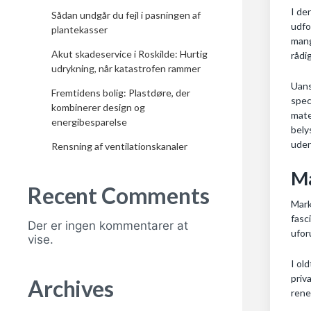
I de
Sådan undgår du fejl i pasningen af
udfo
plantekasser
mang
Akut skadeservice i Roskilde: Hurtig
rådi
udrykning, når katastrofen rammer
Uans
Fremtidens bolig: Plastdøre, der
spec
kombinerer design og
mate
energibesparelse
bely
uden
Rensning af ventilationskanaler
Ma
Recent Comments
Mark
fasc
Der er ingen kommentarer at
ufor
vise.
I ol
priv
Archives
rene