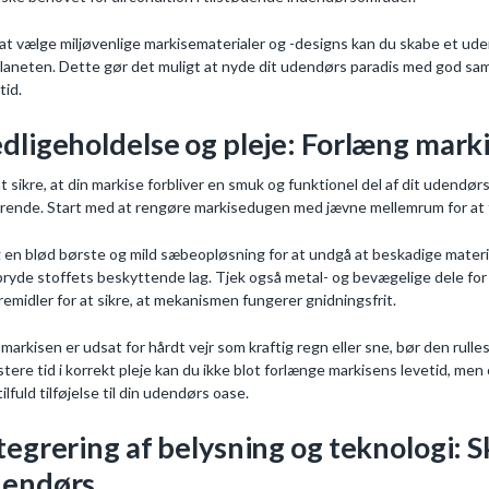
at vælge miljøvenlige markisematerialer og -designs kan du skabe et uden
planeten. Dette gør det muligt at nyde dit udendørs paradis med god sam
tid.
dligeholdelse og pleje: Forlæng marki
at sikre, at din markise forbliver en smuk og funktionel del af dit udendø
rende. Start med at rengøre markisedugen med jævne mellemrum for at fje
 en blød børste og mild sæbeopløsning for at undgå at beskadige materi
ryde stoffets beskyttende lag. Tjek også metal- og bevægelige dele for
emidler for at sikre, at mekanismen fungerer gnidningsfrit.
 markisen er udsat for hårdt vejr som kraftig regn eller sne, bør den rull
stere tid i korrekt pleje kan du ikke blot forlænge markisens levetid, me
ilfuld tilføjelse til din udendørs oase.
tegrering af belysning og teknologi:
dendørs