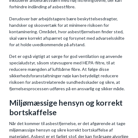
inkluderer åndedrætsværn med høj filtreringsevne, der kan
forhindre indånding af asbestfibre.
Derudover bør arbejdstagere bære beskyttelsesdragter,
handsker og skoovertæk for at minimere risikoen for
kontaminering. Området, hvor asbestfjernelsen finder sted,
skal være korrekt afspærret og forsynet med advarselsskilte
for at holde uvedkommende på afstand.
Det er også vigtigt at sørge for god ventilation og anvende
specialudstyr, såsom støvsugere med HEPA-filtre, til at
reducere mængden af luftbårne fibre. At følge disse
sikkerhedsforanstaltninger nøje kan betydeligt reducere
risikoen for asbestrelaterede sundhedsskader og sikre, at
fjernelsesprocessen udføres på en ansvarlig og sikker måde.
Miljømæssige hensyn og korrekt
bortskaffelse
Når det kommer til asbestfjernelse, er det afgørende at tage
miljømæssige hensyn og sikre korrekt bortskaffelse af
materialet. Asbest er et farligt stof, der kan forårsage alvorlige