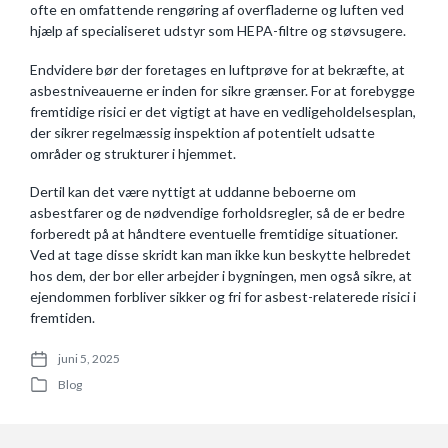
ofte en omfattende rengøring af overfladerne og luften ved
hjælp af specialiseret udstyr som HEPA-filtre og støvsugere.
Endvidere bør der foretages en luftprøve for at bekræfte, at
asbestniveauerne er inden for sikre grænser. For at forebygge
fremtidige risici er det vigtigt at have en vedligeholdelsesplan,
der sikrer regelmæssig inspektion af potentielt udsatte
områder og strukturer i hjemmet.
Dertil kan det være nyttigt at uddanne beboerne om
asbestfarer og de nødvendige forholdsregler, så de er bedre
forberedt på at håndtere eventuelle fremtidige situationer.
Ved at tage disse skridt kan man ikke kun beskytte helbredet
hos dem, der bor eller arbejder i bygningen, men også sikre, at
ejendommen forbliver sikker og fri for asbest-relaterede risici i
fremtiden.
juni 5, 2025
P
Blog
o
P
s
o
t
s
d
t