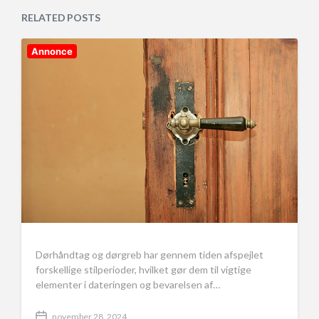
a
e
RELATED POSTS
t
d
e
i
n
Annonce
Dørhåndtag og dørgreb har gennem tiden afspejlet
forskellige stilperioder, hvilket gør dem til vigtige
elementer i dateringen og bevarelsen af…
november 28, 2024