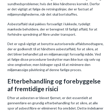
sundhedsproblemer, hvis det ikke håndteres korrekt. Derfor
er det vigtigt at følge de retningslinjer, der er fastsat af
miljømyndighederne, når det skal bortskaffes.
Asbestaffald skal pakkes forsvarligt i lukkede, tydeligt
mærkede beholdere, der er beregnet til farligt affald, for at
forhindre spredning af fibre under transport.
Det er også vigtigt at benytte autoriserede affaldsmodtagere,
der er godkendt til at håndtere asbestaffald, for at sikre, at
det bliver behandlet på en miljømæssigt forsvarlig måde. Ved
at følge disse procedurer beskytter man ikke kun sig selv og
sine omgivelser, men bidrager også til at minimere den
miljømæssige påvirkning af denne farlige proces.
Efterbehandling og forebyggelse
af fremtidige risici
Efter at asbesten er blevet fjernet, er det essentielt at
gennemføre en grundig efterbehandling for at sikre, at alle
spor af asbestfibre er elimineret fra området. Dette indebærer