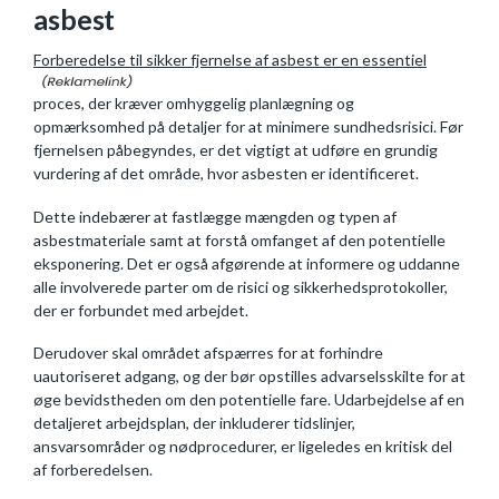
asbest
Forberedelse til sikker fjernelse af asbest er en essentiel
proces, der kræver omhyggelig planlægning og
opmærksomhed på detaljer for at minimere sundhedsrisici. Før
fjernelsen påbegyndes, er det vigtigt at udføre en grundig
vurdering af det område, hvor asbesten er identificeret.
Dette indebærer at fastlægge mængden og typen af
asbestmateriale samt at forstå omfanget af den potentielle
eksponering. Det er også afgørende at informere og uddanne
alle involverede parter om de risici og sikkerhedsprotokoller,
der er forbundet med arbejdet.
Derudover skal området afspærres for at forhindre
uautoriseret adgang, og der bør opstilles advarselsskilte for at
øge bevidstheden om den potentielle fare. Udarbejdelse af en
detaljeret arbejdsplan, der inkluderer tidslinjer,
ansvarsområder og nødprocedurer, er ligeledes en kritisk del
af forberedelsen.