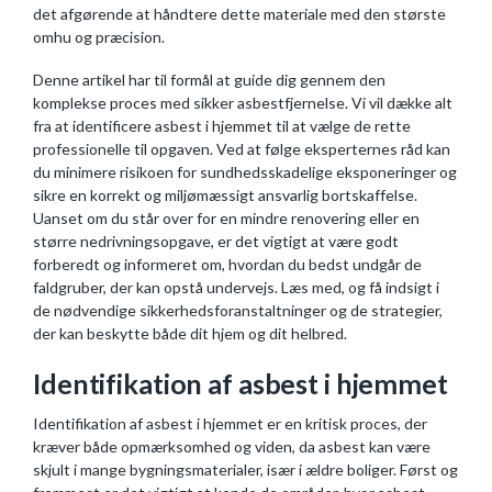
det afgørende at håndtere dette materiale med den største
omhu og præcision.
Denne artikel har til formål at guide dig gennem den
komplekse proces med sikker asbestfjernelse. Vi vil dække alt
fra at identificere asbest i hjemmet til at vælge de rette
professionelle til opgaven. Ved at følge eksperternes råd kan
du minimere risikoen for sundhedsskadelige eksponeringer og
sikre en korrekt og miljømæssigt ansvarlig bortskaffelse.
Uanset om du står over for en mindre renovering eller en
større nedrivningsopgave, er det vigtigt at være godt
forberedt og informeret om, hvordan du bedst undgår de
faldgruber, der kan opstå undervejs. Læs med, og få indsigt i
de nødvendige sikkerhedsforanstaltninger og de strategier,
der kan beskytte både dit hjem og dit helbred.
Identifikation af asbest i hjemmet
Identifikation af asbest i hjemmet er en kritisk proces, der
kræver både opmærksomhed og viden, da asbest kan være
skjult i mange bygningsmaterialer, især i ældre boliger. Først og