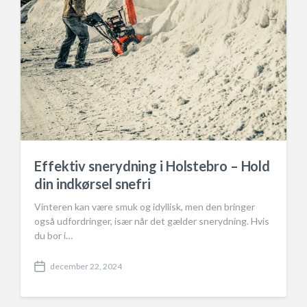
Effektiv snerydning i Holstebro – Hold
din indkørsel snefri
Vinteren kan være smuk og idyllisk, men den bringer
også udfordringer, især når det gælder snerydning. Hvis
du bor i…
december 22, 2024
P
o
s