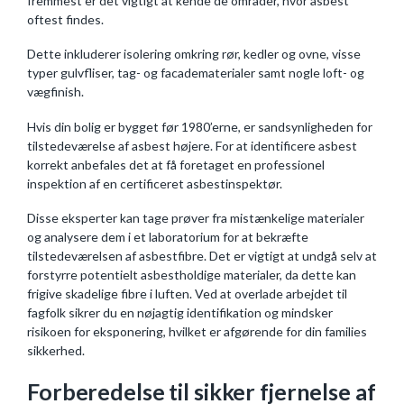
fremmest er det vigtigt at kende de områder, hvor asbest
oftest findes.
Dette inkluderer isolering omkring rør, kedler og ovne, visse
typer gulvfliser, tag- og facadematerialer samt nogle loft- og
vægfinish.
Hvis din bolig er bygget før 1980’erne, er sandsynligheden for
tilstedeværelse af asbest højere. For at identificere asbest
korrekt anbefales det at få foretaget en professionel
inspektion af en certificeret asbestinspektør.
Disse eksperter kan tage prøver fra mistænkelige materialer
og analysere dem i et laboratorium for at bekræfte
tilstedeværelsen af asbestfibre. Det er vigtigt at undgå selv at
forstyrre potentielt asbestholdige materialer, da dette kan
frigive skadelige fibre i luften. Ved at overlade arbejdet til
fagfolk sikrer du en nøjagtig identifikation og mindsker
risikoen for eksponering, hvilket er afgørende for din families
sikkerhed.
Forberedelse til sikker fjernelse af