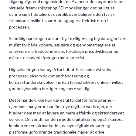
tilgængeligt end nogensinde før. Avancerede søgefunktioner,
virtuelle fremvisninger og 3D-modeller gør det muligt at
danne sig et detaljeret overblik over boligen uden fysisk
fremmøde, hvilket sparer tid og øger effektiviteten i
processen.
Samtidig har brugen af kunstig intelligens og big data gjort det
muligt for både købere, sælgere og ejendomsmæglere at
analysere markedstendenser, forudsige prisudviklinger og
målrette markedsføringen mere præcist.
Digitaliseringen har også ført til, at flere administrative
processer, såsom dokumenthåndtering og
kontraktunderskrivelser, nu kan foregå sikkert online, hvilket
gør bolighandlen hurtigere og mere smidig.
Dette har dog ikke kun været til fordel for forbrugerne –
ejendomsmæglerne har fået nye digitale værktøjer, der
hjælper dem med at levere en mere effektiv og skræddersyet
service. Omvendt har den øgede digitalisering også skærpet
konkurrencen på markedet, da nye digitale aktører og
platforme udfordrer de traditionelle måder at drive