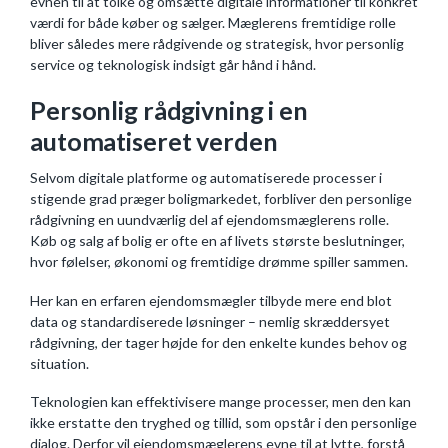
evnen til at tolke og omsætte digitale informationer til konkret
værdi for både køber og sælger. Mæglerens fremtidige rolle
bliver således mere rådgivende og strategisk, hvor personlig
service og teknologisk indsigt går hånd i hånd.
Personlig rådgivning i en
automatiseret verden
Selvom digitale platforme og automatiserede processer i
stigende grad præger boligmarkedet, forbliver den personlige
rådgivning en uundværlig del af ejendomsmæglerens rolle.
Køb og salg af bolig er ofte en af livets største beslutninger,
hvor følelser, økonomi og fremtidige drømme spiller sammen.
Her kan en erfaren ejendomsmægler tilbyde mere end blot
data og standardiserede løsninger – nemlig skræddersyet
rådgivning, der tager højde for den enkelte kundes behov og
situation.
Teknologien kan effektivisere mange processer, men den kan
ikke erstatte den tryghed og tillid, som opstår i den personlige
dialog. Derfor vil ejendomsmæglerens evne til at lytte, forstå