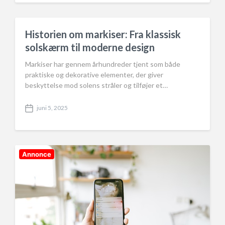
s
t
d
a
Historien om markiser: Fra klassisk
t
solskærm til moderne design
e
Markiser har gennem århundreder tjent som både
praktiske og dekorative elementer, der giver
beskyttelse mod solens stråler og tilføjer et…
juni 5, 2025
P
o
s
t
d
Annonce
a
t
e