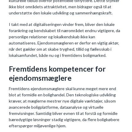
kulturelle tilbud overfor potentielle tilflyttere. Dette styrker
ikke blot områdets attraktivitet, men bidrager også til at
understøtte den lokale udvikling og sammenhængskraft.
I takt med at digitaliseringen vinder frem, bliver den lokale
forankring og kendskabet til nærområdet endnu vigtigere, da
personlige relationer og lokalkendskab ikke kan
automatiseres. Ejendomsmægleren er derfor en vigtig aktør,
når det gælder om at skabe tryghed, tillid og fællesskab i
lokalsamfundet, både nu og i fremtidens boligmarked.
Fremtidens kompetencer for
ejendomsmæglere
Fremtidens ejendomsmæglere skal kunne meget mere end
blot at formidle en bolighandel. Den teknologiske udvikling
kræver, at mæglerne mestrer nye digitale værktøjer, såsom
avancerede boligplatforme, dataanalyse og virtuelle
fremvisninger. Samtidig bliver evnen til at forstå og formidle
bæredygtige løsninger stadig vigtigere, da flere boligkøbere
efterspørger miljøvenlige hjem.