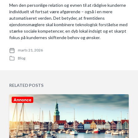
Men den personlige relation og evnen til at rådgive kunderne
individuelt vil fortsat være afgørende – også i en mere
automatiseret verden. Det betyder, at fremtidens
ejendomsmæglere skal kombinere teknologisk forståelse med
stærke sociale kompetencer, en dyb lokal indsigt og et skarpt
fokus på kundernes skiftende behov og ønsker.
marts 21, 2026
P
Blog
o
P
s
o
t
s
d
t
a
e
RELATED POSTS
t
d
e
i
n
Annonce