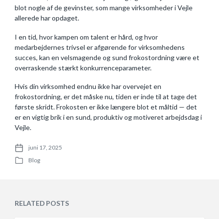
blot nogle af de gevinster, som mange virksomheder i Vejle
allerede har opdaget.
I en tid, hvor kampen om talent er hård, og hvor
medarbejdernes trivsel er afgørende for virksomhedens
succes, kan en velsmagende og sund frokostordning være et
overraskende stærkt konkurrenceparameter.
Hvis din virksomhed endnu ikke har overvejet en
frokostordning, er det måske nu, tiden er inde til at tage det
første skridt. Frokosten er ikke længere blot et måltid — det
er en vigtig brik i en sund, produktiv og motiveret arbejdsdag i
Vejle.
juni 17, 2025
P
Blog
o
P
s
o
t
s
d
t
a
e
RELATED POSTS
t
d
e
i