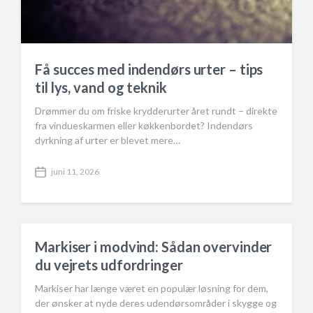
Få succes med indendørs urter – tips
til lys, vand og teknik
Drømmer du om friske krydderurter året rundt – direkte
fra vindueskarmen eller køkkenbordet? Indendørs
dyrkning af urter er blevet mere…
juni 11, 2026
P
o
s
t
d
a
Markiser i modvind: Sådan overvinder
t
du vejrets udfordringer
e
Markiser har længe været en populær løsning for dem,
der ønsker at nyde deres udendørsområder i skygge og