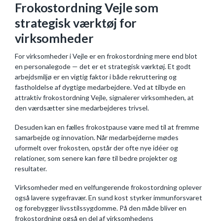
Frokostordning Vejle som
strategisk værktøj for
virksomheder
For virksomheder i Vejle er en frokostordning mere end blot
en personalegode — det er et strategisk værktøj. Et godt
arbejdsmiljø er en vigtig faktor i både rekruttering og
fastholdelse af dygtige medarbejdere. Ved at tilbyde en
attraktiv frokostordning Vejle, signalerer virksomheden, at
den værdsætter sine medarbejderes trivsel.
Desuden kan en fælles frokostpause være med til at fremme
samarbejde og innovation. Når medarbejderne mødes
uformelt over frokosten, opstår der ofte nye idéer og
relationer, som senere kan føre til bedre projekter og
resultater.
Virksomheder med en velfungerende frokostordning oplever
også lavere sygefravær. En sund kost styrker immunforsvaret
og forebygger livsstilssygdomme. På den måde bliver en
frokostordning også en del af virksomhedens