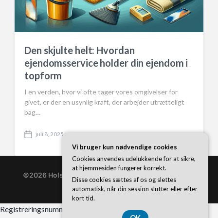
Den skjulte helt: Hvordan
ejendomsservice holder din ejendom i
topform
I en verden, hvor vi ofte tager vores omgivelser for
givet, er der en usynlig kraft, der arbejder utrætteligt
bag…
juli 8, 2025
P
Vi bruger kun nødvendige cookies
o
s
Cookies anvendes udelukkende for at sikre,
t
at hjemmesiden fungerer korrekt.
d
©2026 Holstebrogaarden.dk
| WordPress Theme by
Disse cookies sættes af os og slettes
a
Superb WordPress Themes
automatisk, når din session slutter eller efter
t
kort tid.
e
Registreringsnummer 37407739
OK