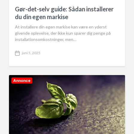
n
Gør-det-selv guide: Sådan installerer
du din egen markise
At installere din egen markise kan være en yderst
givende oplevelse, der ikke kun sparer dig penge på
installationsomkostninger, men…
juni 5, 2025
P
o
s
t
d
Annonce
a
t
e