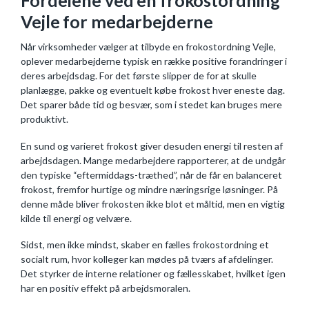
Fordelene ved en frokostordning
Vejle for medarbejderne
Når virksomheder vælger at tilbyde en frokostordning Vejle,
oplever medarbejderne typisk en række positive forandringer i
deres arbejdsdag. For det første slipper de for at skulle
planlægge, pakke og eventuelt købe frokost hver eneste dag.
Det sparer både tid og besvær, som i stedet kan bruges mere
produktivt.
En sund og varieret frokost giver desuden energi til resten af
arbejdsdagen. Mange medarbejdere rapporterer, at de undgår
den typiske “eftermiddags-træthed”, når de får en balanceret
frokost, fremfor hurtige og mindre næringsrige løsninger. På
denne måde bliver frokosten ikke blot et måltid, men en vigtig
kilde til energi og velvære.
Sidst, men ikke mindst, skaber en fælles frokostordning et
socialt rum, hvor kolleger kan mødes på tværs af afdelinger.
Det styrker de interne relationer og fællesskabet, hvilket igen
har en positiv effekt på arbejdsmoralen.