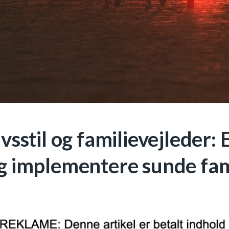
ivsstil og familievejleder: E
g implementere sunde fam