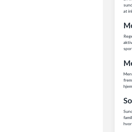
sund
at i
Mo
Rege
akti
spor
Me
Ment
frem
hje
So
Sund
fami
hvor