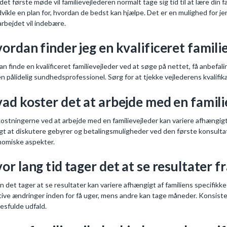
det første møde vil familievejlederen normalt tage sig tid til at lære din
dvikle en plan for, hvordan de bedst kan hjælpe. Det er en mulighed for jer 
rbejdet vil indebære.
ordan finder jeg en kvalificeret famili
an finde en kvalificeret familievejleder ved at søge på nettet, få anbefalin
n pålidelig sundhedsprofessionel. Sørg for at tjekke vejlederens kvalifika
ad koster det at arbejde med en famili
stningerne ved at arbejde med en familievejleder kan variere afhængigt 
igt at diskutere gebyrer og betalingsmuligheder ved den første konsultatio
omiske aspekter.
or lang tid tager det at se resultater f
n det tager at se resultater kan variere afhængigt af familiens specifikke
tive ændringer inden for få uger, mens andre kan tage måneder. Konsist
esfulde udfald.