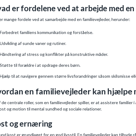
ad er fordelene ved at arbejde med en 
er mange fordele ved at samarbejde med en familievejleder, herunder:
Forbedret familiens kommunikation og forståelse.
Udvikling af sunde vaner og rutiner.
Håndtering af stress og konflikter på konstruktive måder.
Støtte til forældre i at opdrage deres børn.
Hjælp til at navigere gennem større livsforandringer såsom skilsmisse elle
ordan en familievejleder kan hjælpe m
f de centrale roller, som en familievejleder spiller, er at assistere familier
kost og motion til mental sundhed og sociale relationer.
st og ernæring
und kost er grundlaget for en god livsstil. En familievejleder kan tilbyd