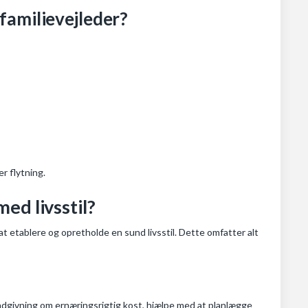
familievejleder?
r flytning.
ed livsstil?
 i at etablere og opretholde en sund livsstil. Dette omfatter alt
e rådgivning om ernæringsrigtig kost, hjælpe med at planlægge