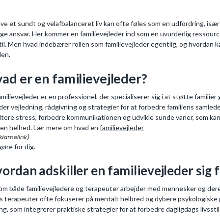
eve et sundt og velafbalanceret liv kan ofte føles som en udfordring, is
ige ansvar. Her kommer en familievejleder ind som en uvurderlig ressourc
stil. Men hvad indebærer rollen som familievejleder egentlig, og hvordan 
den.
ad er en familievejleder?
amilievejleder er en professionel, der specialiserer sig i at støtte familie
yder vejledning, rådgivning og strategier for at forbedre familiens samlede
tere stress, forbedre kommunikationen og udvikle sunde vaner, som kan 
en helhed. Lær mere om hvad en
familievejleder
gøre for dig.
ordan adskiller en familievejleder sig 
om både familievejledere og terapeuter arbejder med mennesker og deres
 terapeuter ofte fokuserer på mentalt helbred og dybere psykologiske pro
ang, som integrerer praktiske strategier for at forbedre dagligdags livsstil