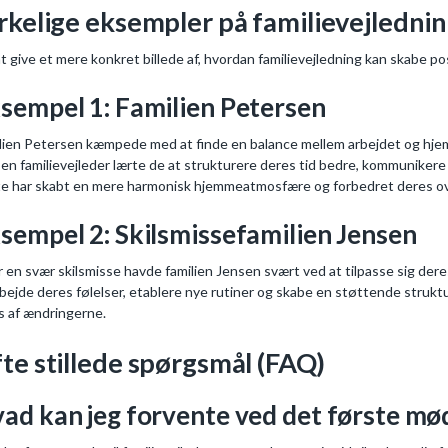
rkelige eksempler på familievejledni
at give et mere konkret billede af, hvordan familievejledning kan skabe pos
sempel 1: Familien Petersen
lien Petersen kæmpede med at finde en balance mellem arbejdet og hjemmel
en familievejleder lærte de at strukturere deres tid bedre, kommunikere 
e har skabt en mere harmonisk hjemmeatmosfære og forbedret deres ov
sempel 2: Skilsmissefamilien Jensen
r en svær skilsmisse havde familien Jensen svært ved at tilpasse sig dere
bejde deres følelser, etablere nye rutiner og skabe en støttende struktu
s af ændringerne.
te stillede spørgsmål (FAQ)
ad kan jeg forvente ved det første mø