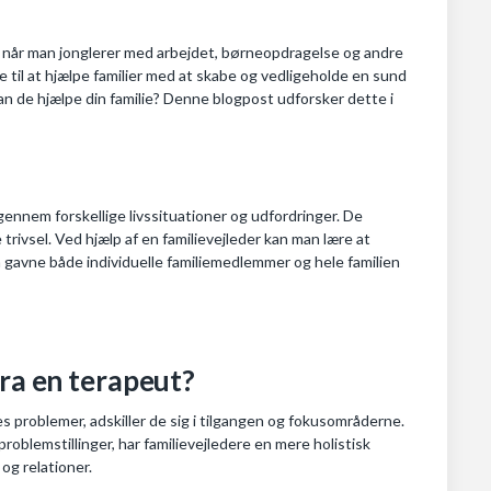
ær når man jonglerer med arbejdet, børneopdragelse og andre
e til at hjælpe familier med at skabe og vedligeholde en sund
kan de hjælpe din familie? Denne blogpost udforsker dette i
r gennem forskellige livssituationer og udfordringer. De
 trivsel. Ved hjælp af en familievejleder kan man lære at
gavne både individuelle familiemedlemmer og hele familien
fra en terapeut?
 problemer, adskiller de sig i tilgangen og fokusområderne.
blemstillinger, har familievejledere en mere holistisk
 og relationer.