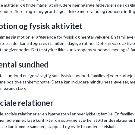
e måltider og finde måder at inkludere næringsrige fødevarer i den dagl
nkludere flere frugter og grøntsager, drikke mere vand og reducere indta
tion og fysisk aktivitet
lmæssig motion er afgørende for fysisk og mental velvære. En familievej
viteter, der kan integreres i familiens daglige rutiner. Det kan være aktivit
tsbegivenheder. Dette styrker ikke kun kroppens sundhed, men også fam
ntal sundhed
al sundhed er lige så vigtig som fysisk sundhed. Familievejledere arbejd
me positive tankemønstre. Dette kan inkludere mindfulness-øvelser, medi
mmeatmosfære.
ciale relationer
e sociale relationer er en hjørnesten i enhver lykkelig familie. En fami
liemedlemmer, løse konflikter og opbygge stærke, støttende relationer. 
 alle kan komme sammen, slappe af og nyde hinandens selskab.