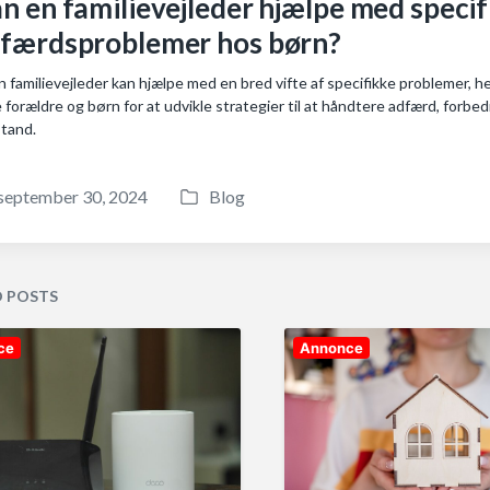
n en familievejleder hjælpe med speci
færdsproblemer hos børn?
en familievejleder kan hjælpe med en bred vifte af specifikke problemer
 forældre og børn for at udvikle strategier til at håndtere adfærd, for
tand.
september 30, 2024
Blog
P
o
s
t
D POSTS
e
d
ce
Annonce
i
n