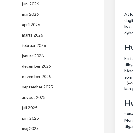
juni 2026
At l
maj 2026
dagl
april 2026
livs
dyb
marts 2026
Hv
februar 2026
januar 2026
En f
tilb
december 2025
hånd
november 2025
som 
september 2025
kan 
august 2025
Hv
juli 2025
Selv
juni 2025
Mens
tilg
maj 2025