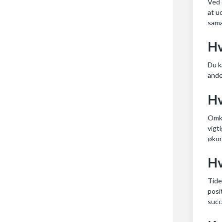
Ved 
at u
sama
Hv
Du k
ande
Hv
Omko
vigt
økon
Hv
Tide
posi
succ