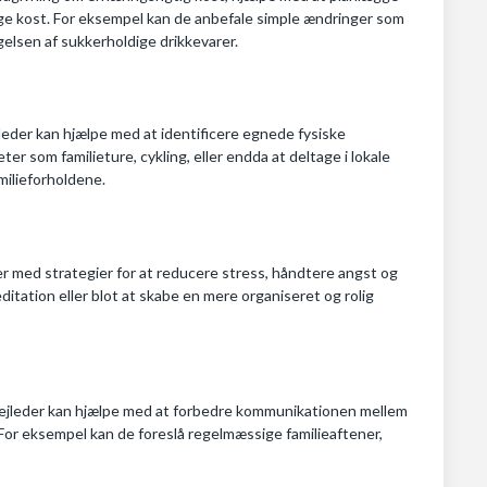
ige kost. For eksempel kan de anbefale simple ændringer som
gelsen af sukkerholdige drikkevarer.
leder kan hjælpe med at identificere egnede fysiske
eter som familieture, cykling, eller endda at deltage i lokale
ilieforholdene.
er med strategier for at reducere stress, håndtere angst og
tation eller blot at skabe en mere organiseret og rolig
lievejleder kan hjælpe med at forbedre kommunikationen mellem
For eksempel kan de foreslå regelmæssige familieaftener,