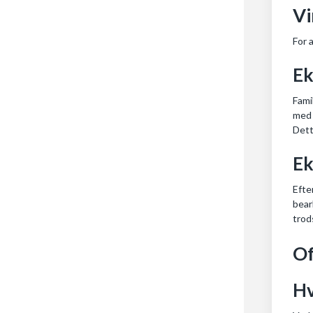
Vi
For 
Ek
Fami
med 
Dett
Ek
Efte
bear
trod
Of
Hv